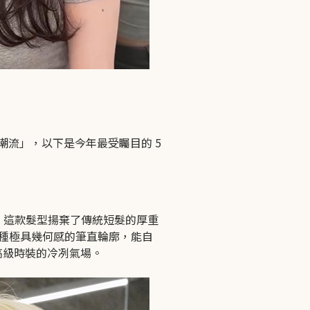
潮流」，以下是今年最受矚目的 5
。這款髮型揚棄了傳統短髮的厚重
這種極具幾何感的筆直輪廓，能自
高級時裝的冷冽氣場。