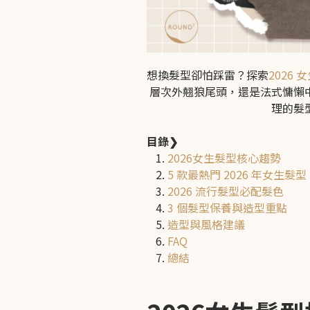
尋找門市
想換髮型卻怕踩雷？探索
2026 
層次外翹狼尾頭，還是法式慵懶
立即預約
理的髮
目錄
❯
2026女生髮型核心趨勢
5 款最熱門 2026 年女生髮型
2026 流行髮型必配髮色
3 個髮型保養與造型重點
造型與風格建議
FAQ
總結