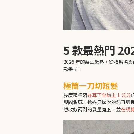
5 款最熱門 2
2026 年的髮型趨勢，從韓系
款髮型：
極簡一刀切短髮
長度精準落
在耳下至肩上 1 公分
與圓潤感，透過無層次的鈍直剪裁
然收斂兩側的髮量寬度，並
在視