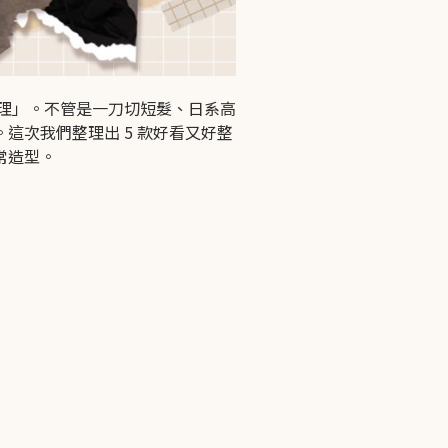
理」。不管是一刀切短髮、日系高
com
這次我們整理出 5 款好看又好整
se 20:00
常造型。