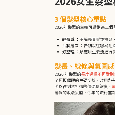
2026女生髮
3 個髮型核心重點
2026年髮型的主軸可歸納為三個
輕盈感
：不論是直髮或捲髮
片狀層次
：告別以往容易毛
好整理
：順應原生髮流進行
髮長、線條與氛圍感
2026 年髮型的
長度選擇不再受到
了死板僵硬的生硬切線，改用帶
將以往刻意打造的僵硬精緻度，
捲髮的浪漫氛圍，今年的流行重