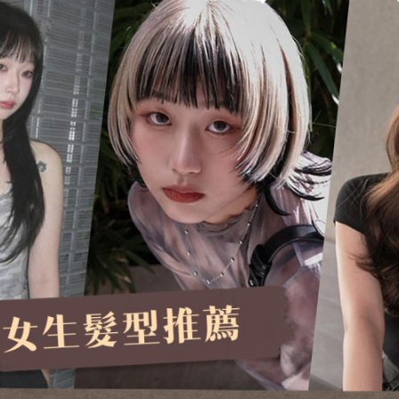
Our Brand
Hair style
品牌與服務
造型案例
關於我們
區塊染
會員制度
公主切
人才招募
一刀切
優惠總覽
縮毛矯正
價目表
層次剪
奶茶色
師
特殊色
男生髮型
極短髮＆短髮