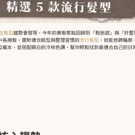
光線＆漸層染
燙髮
高雄市鼓山區明華路341號
Information
女生髮型
趨勢會發現，今年的美髮焦點回歸到「鬆弛感」與「好整
07-5528613
資訊中心
T:
round2hairsalon@gmail.
E:
中長捲髮，選對適合臉型與整理習慣的
流行髮型
，就能修飾輪廓。
產品推薦
營業時間:
Open 11:30 / Clo
美髮小知識
型範本，並搭配顯白的冷棕色調，幫你輕鬆找到最適合自己的日
流行趨勢
官方公告
影音專區