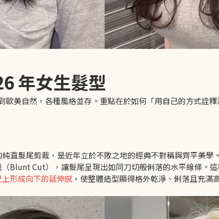
026 年女生髮型
溫柔到歐美自然，各種風格並存。重點在於如何「用自己的方式詮釋
的純直髮尾剪裁，是近年立於不敗之地的經典不對稱與齊平美學
（Blunt Cut），讓髮尾呈現出如同刀切般俐落的水平線條。
覺上形成向下的延伸感
，使整體造型顯得格外乾淨、俐落且充滿