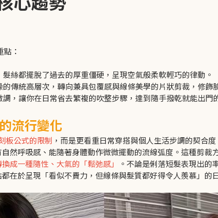
型核心趨勢
重點：
，髮絲都擺脫了過去的厚重僵硬，呈現空氣般柔軟輕巧的律動。
躁的傳統高層次，轉向兼具包覆感與線條美學的片狀剪裁，修飾
微調，讓你在日常省去繁複的吹整步驟，達到隨手撥乾就能出門
的流行變化
刻板公式的限制
，而是更看重日常穿搭與個人生活步調的契合度
有自然呼吸感、能隨著身體動作微微擺動的流線弧度。這種剪裁
轉換成一種隨性、大氣的「鬆弛感」
。不論是俐落短髮表現出的
點都在於呈現「看似不費力，但線條與髮質都好得令人羨慕」的