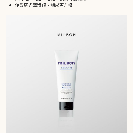
使髮尾光澤滑順、觸感更升級