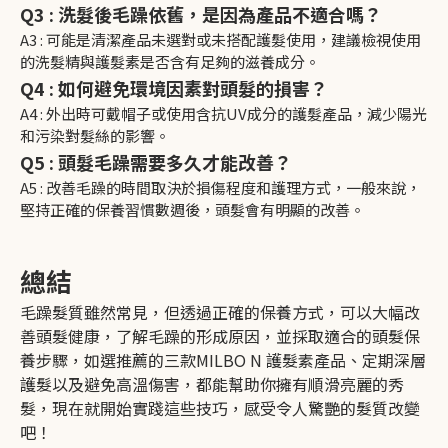
Q3 : 洗髮後毛躁依舊，是因為產品不適合嗎？
A3 : 可能是清潔產品未選對或未搭配護髮使用，建議檢視使用
的洗髮精與護髮素是否含有足夠的滋養成分。
Q4 : 如何避免環境因素對頭髮的損害？
A4 : 外出時可戴帽子或使用含抗UV成分的護髮產品，減少陽光
和污染對髮絲的影響。
Q5 : 頭髮毛躁需要多久才能改善？
A5 : 改善毛躁的時間取決於損傷程度和護理方式，一般來說，
堅持正確的保養習慣數週後，頭髮會有明顯的改善。
總結
毛躁髮質雖然常見，但透過正確的保養方式，可以大幅改
善頭髮健康，了解毛躁的形成原因，並採取適合的頭髮保
養步驟，如選推薦的三款MILBO N 護髮素產品、定期深層
護髮以及避免高溫傷害，都能幫助你擁有順滑亮麗的秀
髮，現在就開始實踐這些技巧，感受令人驚艷的髮質改變
吧！