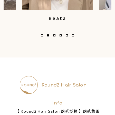
Beata
設
設計師
髮
捲
鬆軟燙/齊短髮/縮毛矯正
正
Round2 Hair Salon
Info
【 Round2 Hair Salon 朗貳髮藝 】朗貳集團