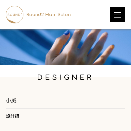
Round2 Hair Salon
DESIGNER
小威
設計師