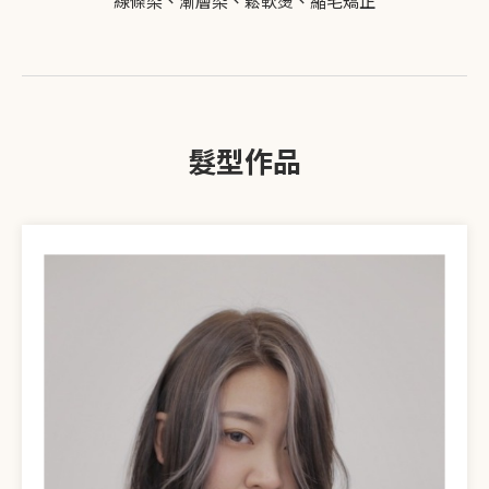
線條染、漸層染、鬆軟燙、縮毛矯正
髮型作品