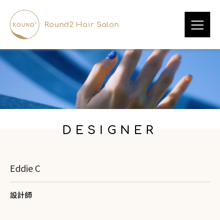
Round2 Hair Salon
DESIGNER
Eddie C
設計師