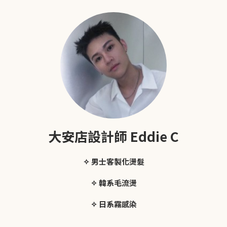
大安店設計師 Eddie C
✧ 男士客製化燙髮
✧ 韓系毛流燙
✧ 日系霧感染